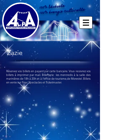
100% bénévole
100% énergie culturelle
Zazie
Réservez vos billets en payant par carte bancaire.
Vous recevrez vos
billets à imprimer par mail
.
Billetterie : les mercredis à la salle des
marinières de 18h à 20h et à l'office de tourisme de Morestel.
Billets
en vente sur Fnac Spectacles et Ticketmaster.